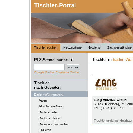
Tischler-Portal
Tischler suchen
Neuzugänge
Notdienst
Sachverständiger
Tischler in
Baden-Wür
PLZ-Schnellsuche
Google Suche
Erweiterte Suche
Tischler
nach Gebieten
Baden-Württemberg
Lang Holzbau GmbH
Aalen
69123
Heidelberg
, Im Sch
Alb-Donau-Kreis
Tel.:
(06221) 83 17 19
Baden-Baden
Bodenseekreis
Traditionsreiches Holzba
Breisgau-Hochschw.
Enzkreis