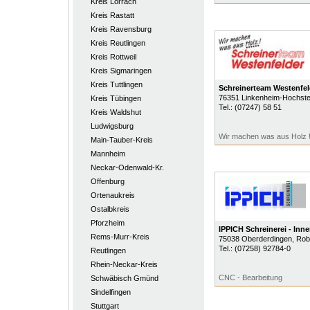
Kreis Lörrach
Kreis Rastatt
Kreis Ravensburg
Kreis Reutlingen
Kreis Rottweil
Kreis Sigmaringen
Kreis Tuttlingen
Schreinerteam Westenfel
76351
Linkenheim-Hochste
Kreis Tübingen
Tel.:
(07247) 58 51
Kreis Waldshut
Ludwigsburg
Wir machen was aus Holz 
Main-Tauber-Kreis
Mannheim
Neckar-Odenwald-Kr.
Offenburg
Ortenaukreis
Ostalbkreis
Pforzheim
IPPICH Schreinerei - In
Rems-Murr-Kreis
75038
Oberderdingen
, Rob
Tel.:
(07258) 92784-0
Reutlingen
Rhein-Neckar-Kreis
CNC - Bearbeitung
Schwäbisch Gmünd
Sindelfingen
Stuttgart