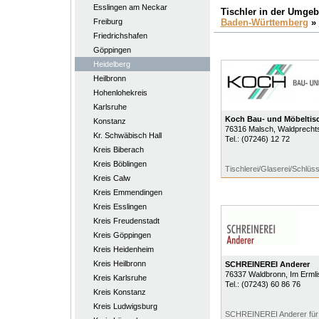
Esslingen am Neckar
Tischler in der Umge
Freiburg
Baden-Württemberg
»
Friedrichshafen
Göppingen
Heidelberg
Heilbronn
Hohenlohekreis
Karlsruhe
Koch Bau- und Möbeltisc
Konstanz
76316
Malsch
, Waldprecht
Kr. Schwäbisch Hall
Tel.:
(07246) 12 72
Kreis Biberach
Kreis Böblingen
Tischlerei/Glaserei/Schlüss
Kreis Calw
Kreis Emmendingen
Kreis Esslingen
Kreis Freudenstadt
Kreis Göppingen
Kreis Heidenheim
Kreis Heilbronn
SCHREINEREI Anderer
76337
Waldbronn
, Im Erml
Kreis Karlsruhe
Tel.:
(07243) 60 86 76
Kreis Konstanz
Kreis Ludwigsburg
SCHREINEREI Anderer für 