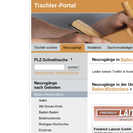
Tischler-Portal
Tischler suchen
Neuzugänge
Notdienst
Sachverständiger
Neuzugänge in
Baden
PLZ-Schnellsuche
Leider keinen Treffer in Krei
Google Suche
Erweiterte Suche
Neuzugänge
Neuzugänge in der U
nach Gebieten
Baden-Württemberg
»
Baden-Württemberg
Aalen
Alb-Donau-Kreis
Baden-Baden
Bodenseekreis
Breisgau-Hochschw.
Friedrich Laitsch GmbH
Enzkreis