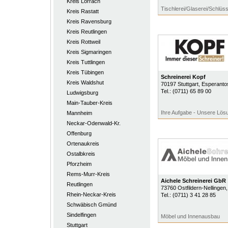
Kreis Lörrach
Tischlerei/Glaserei/Schlüss
Kreis Rastatt
Kreis Ravensburg
Kreis Reutlingen
Kreis Rottweil
Kreis Sigmaringen
Kreis Tuttlingen
Kreis Tübingen
Schreinerei Kopf
Kreis Waldshut
70197
Stuttgart
, Esperanto
Tel.:
(0711) 65 89 00
Ludwigsburg
Main-Tauber-Kreis
Ihre Aufgabe - Unsere Lös
Mannheim
Neckar-Odenwald-Kr.
Offenburg
Ortenaukreis
Ostalbkreis
Pforzheim
Rems-Murr-Kreis
Aichele Schreinerei GbR
Reutlingen
73760
Ostfildern-Nellingen
Rhein-Neckar-Kreis
Tel.:
(0711) 3 41 28 85
Schwäbisch Gmünd
Sindelfingen
Möbel und Innenausbau
Stuttgart