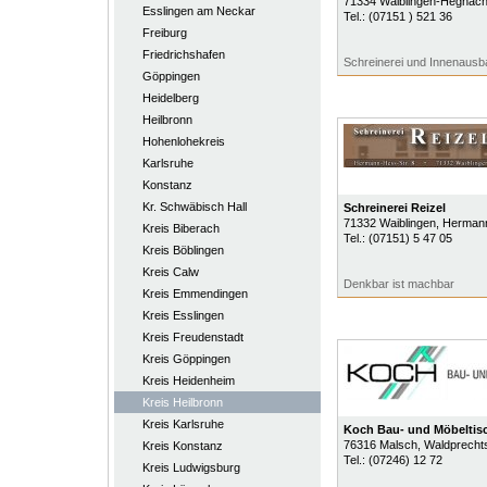
71334
Waiblingen-Hegnac
Esslingen am Neckar
Tel.:
(07151 ) 521 36
Freiburg
Friedrichshafen
Schreinerei und Innenausb
Göppingen
Heidelberg
Heilbronn
Hohenlohekreis
Karlsruhe
Konstanz
Kr. Schwäbisch Hall
Schreinerei Reizel
71332
Waiblingen
, Hermann
Kreis Biberach
Tel.:
(07151) 5 47 05
Kreis Böblingen
Kreis Calw
Denkbar ist machbar
Kreis Emmendingen
Kreis Esslingen
Kreis Freudenstadt
Kreis Göppingen
Kreis Heidenheim
Kreis Heilbronn
Kreis Karlsruhe
Koch Bau- und Möbeltisc
76316
Malsch
, Waldprecht
Kreis Konstanz
Tel.:
(07246) 12 72
Kreis Ludwigsburg