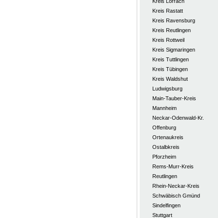
Kreis Lörrach
Kreis Rastatt
Kreis Ravensburg
Kreis Reutlingen
Kreis Rottweil
Kreis Sigmaringen
Kreis Tuttlingen
Kreis Tübingen
Kreis Waldshut
Ludwigsburg
Main-Tauber-Kreis
Mannheim
Neckar-Odenwald-Kr.
Offenburg
Ortenaukreis
Ostalbkreis
Pforzheim
Rems-Murr-Kreis
Reutlingen
Rhein-Neckar-Kreis
Schwäbisch Gmünd
Sindelfingen
Stuttgart