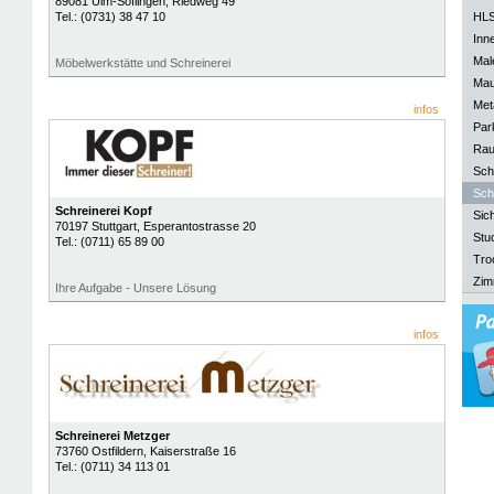
89081
Ulm-Söflingen
, Riedweg 49
Tel.:
(0731) 38 47 10
HLS
Inn
Mal
Möbelwerkstätte und Schreinerei
Mau
Meta
infos
Park
Rau
Sch
Sch
Schreinerei Kopf
Sich
70197
Stuttgart
, Esperantostrasse 20
Stu
Tel.:
(0711) 65 89 00
Tro
Zim
Ihre Aufgabe - Unsere Lösung
infos
Schreinerei Metzger
73760
Ostfildern
, Kaiserstraße 16
Tel.:
(0711) 34 113 01