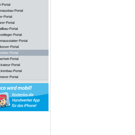
-Portal
enausbau-Portal
er-Portal
rer-Portal
llbau-Portal
ettleger-Portal
mausstatter-Portal
losser-Portal
reiner-Portal
erheit-Portal
ckateur-Portal
ckenbau-Portal
merer-Portal