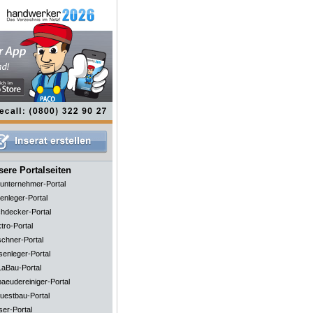
ere Portalseiten
unternehmer-Portal
enleger-Portal
hdecker-Portal
tro-Portal
schner-Portal
senleger-Portal
aBau-Portal
aeudereiniger-Portal
uestbau-Portal
ser-Portal