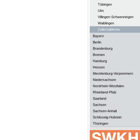
Tübingen
Ulm
Villingen-Schwenningen
Waiblingen
Zollernalbkreis
Bayern
Berlin
Brandenburg
Bremen
Hamburg
Hessen
Mecklenburg-Vorpommern
Niedersachsen
Nordrhein-Westfalen
Rheinland-Pfalz
Saarland
Sachsen
Sachsen-Anhalt
Schleswig-Holstein
Thüringen