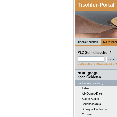
Tischler-Portal
Tischler suchen
Neuzugän
PLZ-Schnellsuche
Google Suche
Erweiterte Suche
Neuzugänge
nach Gebieten
Baden-Württemberg
Aalen
Alb-Donau-Kreis
Baden-Baden
Bodenseekreis
Breisgau-Hochschw.
Enzkreis