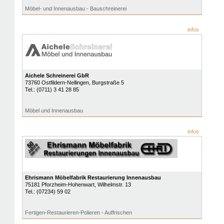
Möbel- und Innenausbau - Bauschreinerei
infos
Aichele Schreinerei GbR
73760
Ostfildern-Nellingen
, Burgstraße 5
Tel.:
(0711) 3 41 28 85
Möbel und Innenausbau
infos
Ehrismann Möbelfabrik Restaurierung Innenausbau
75181
Pforzheim-Hohenwart
, Wilhelmstr. 13
Tel.:
(07234) 59 02
Fertigen-Restaurieren-Polieren - Auffrischen