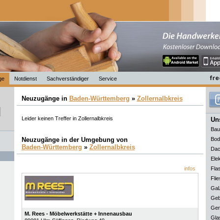
ge
Notdienst
Sachverständiger
Service
Neuzugänge in
Baden-Württemberg
»
Zollernalbkreis
Leider keinen Treffer in Zollernalbkreis
Uns
Bau
Neuzugänge in der Umgebung von
Bod
Baden-Württemberg
»
Zollernalbkreis
Dac
Elek
infos
Fla
Flie
GaL
Geb
Ger
M. Rees - Möbelwerkstätte + Innenausbau
Gla