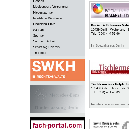
Hessen
Mecklenburg-Vorpommern
Niedersachsen
Nordrhein-Westfalen
Rheinland-Pfalz
Bocian & Eichmann Maler
10439
Berlin
, Wichertstr. 4
Saarland
Tel.:
(030) 444 57 66
Sachsen
Sachsen-Anhalt
Ihr Spezialist aus Berlin!
Schleswig-Holstein
Thüringen
Tischlermeister Ralph Jo
13349
Berlin
, Themsestr. 6
Tel.:
(030) 451 49 09
Fenster-Türen-Innenausb