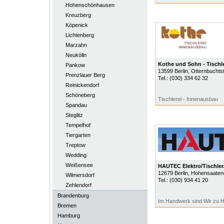
Hohenschönhausen
Kreuzberg
Köpenick
Lichtenberg
Marzahn
Neukölln
Kothe und Sohn - Tisch
Pankow
13599
Berlin
, Otternbuchtst
Prenzlauer Berg
Tel.:
(030) 334 62 32
Reinickendorf
Schöneberg
Tischlerei - Innenausbau
Spandau
Steglitz
Tempelhof
Tiergarten
Treptow
Wedding
Weißensee
HAUTEC Elektro/Tischle
12679
Berlin
, Hohensaatene
Wilmersdorf
Tel.:
(030) 934 41 20
Zehlendorf
Brandenburg
Im Handwerk sind Wir zu 
Bremen
Hamburg