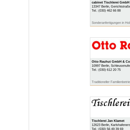
cabinet Tischlerei GmbH
13347
Berlin
, Gerichtstraß
Tel.:
(030) 462 66 88
Sonderanfertigungen in Ho
Otto Rauhut GmbH & Co
10997
Berlin
, Schleusenufe
Tel.:
(030) 612 20 75
Traditioneller Familienbetri
Tischlerei Jan Klamet
12623
Berlin
, Karlshafeners
Tel.:
(030) 56 49 39 69