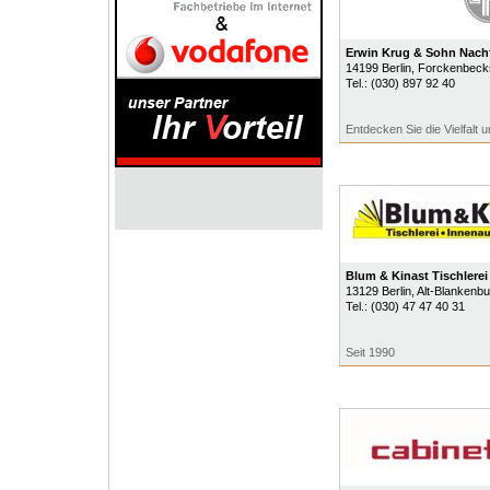
Erwin Krug & Sohn Nac
14199
Berlin
, Forckenbeck
Tel.:
(030) 897 92 40
Entdecken Sie die Vielfalt
Blum & Kinast Tischler
13129
Berlin
, Alt-Blankenbu
Tel.:
(030) 47 47 40 31
Seit 1990