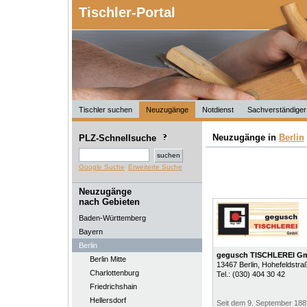
Tischler-Portal
Tischler suchen
Neuzugänge
Notdienst
Sachverständiger
Neuzugänge in
Berlin
PLZ-Schnellsuche
Google Suche
Erweiterte Suche
Neuzugänge
nach Gebieten
Baden-Württemberg
Bayern
Berlin
gegusch TISCHLEREI G
Berlin Mitte
13467
Berlin
, Hohefeldstra
Charlottenburg
Tel.:
(030) 404 30 42
Friedrichshain
Hellersdorf
Seit dem 9. September 188