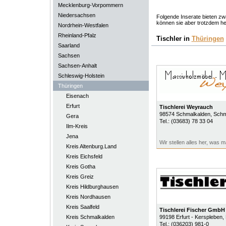
Mecklenburg-Vorpommern
Niedersachsen
Folgende Inserate bieten zwa
können sie aber trotzdem he
Nordrhein-Westfalen
Rheinland-Pfalz
Tischler in
Thüringen
Saarland
Sachsen
Sachsen-Anhalt
Schleswig-Holstein
Thüringen
Eisenach
Erfurt
Tischlerei Weyrauch
98574
Schmalkalden
, Schm
Gera
Tel.:
(03683) 78 33 04
Ilm-Kreis
Jena
Wir stellen alles her, was
Kreis Altenburg.Land
Kreis Eichsfeld
Kreis Gotha
Kreis Greiz
Kreis Hildburghausen
Kreis Nordhausen
Kreis Saalfeld
Tischlerei Fischer GmbH
Kreis Schmalkalden
99198
Erfurt - Kerspleben
,
Tel.:
(036203) 981-0