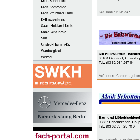
Kreis Sonneberg
Kreis Sömmerda
Seit 1998 für Sie da !
Kreis Weimarer Land
Kyffhäuserkreis
Saale-Holzland-Kreis
Saale-Orla-Kreis
Suhl
Unstrut-Hainich-Kr.
Wartburgkreis
Die Holzwürmer Tischle
Weimar
99100
Gierstädt
, Gewerbe
Tel.:
(03 62 06 ) 267 84
Auf unsere Carports geben 
Bau- und Möbeltischlere
99887
Hohenkirchen
, Haup
Tel.:
(03 62 53 ) 25 70 0
Fachbetrieb für exklusive