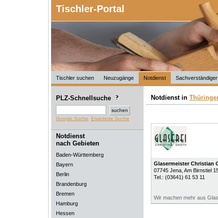
Tischler-Portal
Tischler suchen
Neuzugänge
Notdienst
Sachverständiger
Notdienst in
Thüringe
PLZ-Schnellsuche
Google Suche
Erweiterte Suche
Notdienst
nach Gebieten
Baden-Württemberg
Glasermeister Christian
Bayern
07745
Jena
, Am Birnstiel 1
Berlin
Tel.:
(03641) 61 53 11
Brandenburg
Bremen
Wir machen mehr aus Gla
Hamburg
Hessen