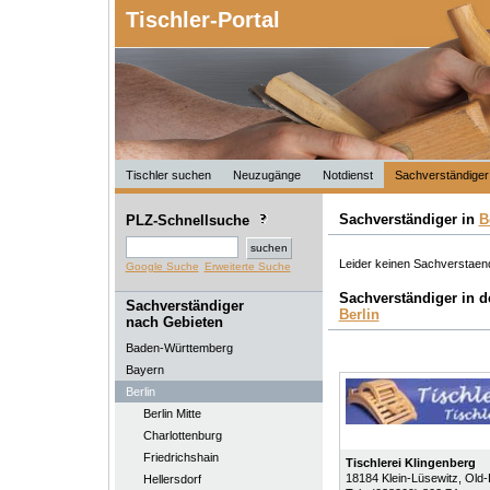
Tischler-Portal
Tischler suchen
Neuzugänge
Notdienst
Sachverständiger
Sachverständiger in
B
PLZ-Schnellsuche
Leider keinen Sachverstaendi
Google Suche
Erweiterte Suche
Sachverständiger in 
Sachverständiger
Berlin
nach Gebieten
Baden-Württemberg
Bayern
Berlin
Berlin Mitte
Charlottenburg
Friedrichshain
Tischlerei Klingenberg
18184
Klein-Lüsewitz
, Old
Hellersdorf