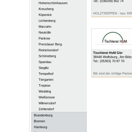
Tel.:
(038209) 802 74
Hohenschönhausen
Kreuzberg
HOLZTREPPEN - neu: 
Köpenick
Lichtenberg
Marzahn
Neukölln
Pankow
Prenzlauer Berg
Reinickendorf
Tischlerei HvM Gbr
Schöneberg
38446
Wolfsburg
, Am Bötz
Tel.:
(05363) 70 87 70
Spandau
Steglitz
Wir sind der richtige Partner
Tempelhof
Tiergarten
Treptow
Wedding
Weißensee
Wilmersdorf
Zehlendorf
Brandenburg
Bremen
Hamburg