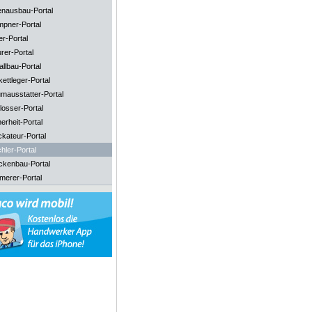
enausbau-Portal
mpner-Portal
er-Portal
rer-Portal
llbau-Portal
ettleger-Portal
mausstatter-Portal
losser-Portal
erheit-Portal
ckateur-Portal
hler-Portal
ckenbau-Portal
merer-Portal