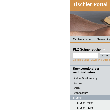
Tischler-Portal
Tischler suchen
Neuzugän
PLZ-Schnellsuche
Google Suche
Erweiterte Suche
Sachverständiger
nach Gebieten
Baden-Württemberg
Bayern
Berlin
Brandenburg
Bremen
Bremen Mitte
Bremen Nord