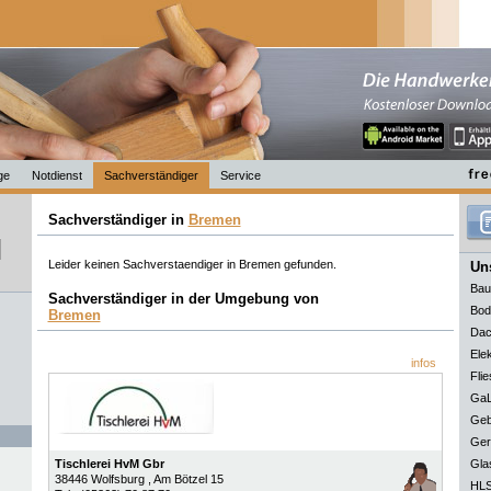
ge
Notdienst
Sachverständiger
Service
Sachverständiger in
Bremen
Leider keinen Sachverstaendiger in Bremen gefunden.
Uns
Bau
Sachverständiger in der Umgebung von
Bod
Bremen
Dac
Elek
infos
Flie
GaL
Geb
Ger
Tischlerei HvM Gbr
Gla
38446
Wolfsburg
, Am Bötzel 15
HLS