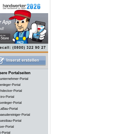
ere Portalseiten
unternehmer-Portal
enleger-Portal
hdecker-Portal
tro-Portal
senleger-Portal
aBau-Portal
aeudereiniger-Portal
uestbau-Portal
ser-Portal
-Portal