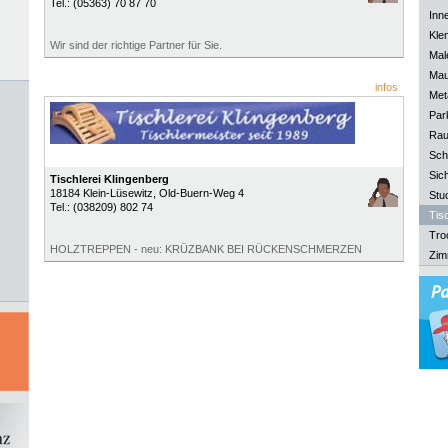
Tel.:
(05363) 70 87 70
Inn
Kle
Wir sind der richtige Partner für Sie.
Mal
Mau
infos
Meta
Park
Rau
Sch
Sich
Tischlerei Klingenberg
18184
Klein-Lüsewitz
, Old-Buern-Weg 4
Stu
Tel.:
(038209) 802 74
Tisc
Tro
HOLZTREPPEN - neu: KRÜZBANK BEI RÜCKENSCHMERZEN
Zim