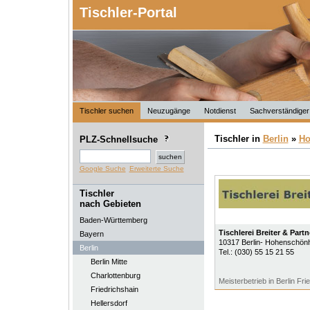
Tischler-Portal
Tischler suchen
Neuzugänge
Notdienst
Sachverständiger
Tischler in
Berlin
»
Ho
PLZ-Schnellsuche
Google Suche
Erweiterte Suche
Tischler
nach Gebieten
Baden-Württemberg
Tischlerei Breiter & Par
Bayern
10317
Berlin- Hohenschön
Berlin
Tel.:
(030) 55 15 21 55
Berlin Mitte
Charlottenburg
Meisterbetrieb in Berlin Fr
Friedrichshain
Hellersdorf