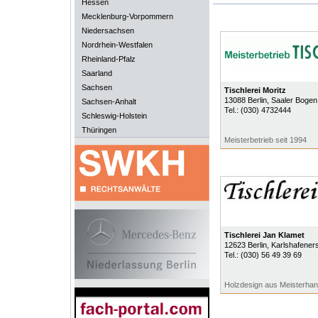
Hessen
Mecklenburg-Vorpommern
Niedersachsen
Nordrhein-Westfalen
Rheinland-Pfalz
Saarland
Sachsen
Tischlerei Moritz
13088
Berlin
, Saaler Bogen
Sachsen-Anhalt
Tel.:
(030) 4732444
Schleswig-Holstein
Thüringen
Meisterbetrieb seit 1994
Tischlerei Jan Klamet
12623
Berlin
, Karlshafeners
Tel.:
(030) 56 49 39 69
Holzdesign aus Meisterha