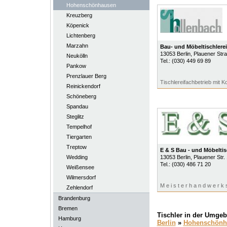
Hohenschönhausen
Kreuzberg
Köpenick
Lichtenberg
Marzahn
Bau- und Möbeltischlere
13053
Berlin
, Plauener St
Neukölln
Tel.:
(030) 449 69 89
Pankow
Prenzlauer Berg
Tischlereifachbetrieb mit 
Reinickendorf
Schöneberg
Spandau
Steglitz
Tempelhof
Tiergarten
Treptow
E & S Bau - und Möbelti
Wedding
13053
Berlin
, Plauener Str
Tel.:
(030) 486 71 20
Weißensee
Wilmersdorf
M e i s t e r h a n d w e r k s
Zehlendorf
Brandenburg
Bremen
Tischler in der Umge
Hamburg
Berlin
»
Hohenschönh