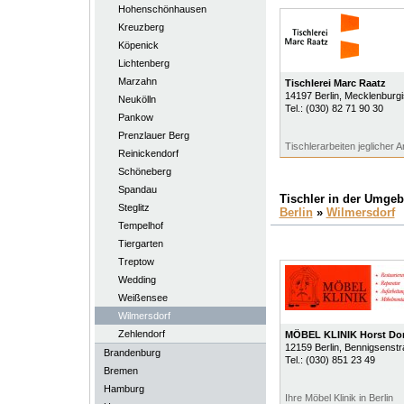
Hohenschönhausen
Kreuzberg
Köpenick
Lichtenberg
Marzahn
Tischlerei Marc Raatz
14197
Berlin
, Mecklenburg
Neukölln
Tel.:
(030) 82 71 90 30
Pankow
Prenzlauer Berg
Tischlerarbeiten jeglicher Ar
Reinickendorf
Schöneberg
Spandau
Tischler in der Umge
Steglitz
Berlin
»
Wilmersdorf
Tempelhof
Tiergarten
Treptow
Wedding
Weißensee
Wilmersdorf
Zehlendorf
MÖBEL KLINIK Horst Do
12159
Berlin
, Bennigsenstr
Brandenburg
Tel.:
(030) 851 23 49
Bremen
Hamburg
Ihre Möbel Klinik in Berlin