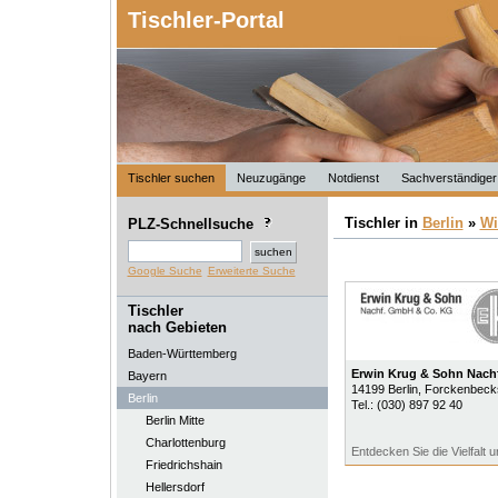
Tischler-Portal
Tischler suchen
Neuzugänge
Notdienst
Sachverständiger
Tischler in
Berlin
»
Wi
PLZ-Schnellsuche
Google Suche
Erweiterte Suche
Tischler
nach Gebieten
Baden-Württemberg
Erwin Krug & Sohn Nac
Bayern
14199
Berlin
, Forckenbeck
Berlin
Tel.:
(030) 897 92 40
Berlin Mitte
Charlottenburg
Entdecken Sie die Vielfalt
Friedrichshain
Hellersdorf