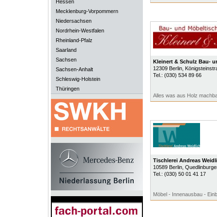
Hessen
Mecklenburg-Vorpommern
Niedersachsen
Nordrhein-Westfalen
Rheinland-Pfalz
Saarland
Sachsen
Kleinert & Schulz Bau- 
12309
Berlin
, Königsteinst
Sachsen-Anhalt
Tel.:
(030) 534 89 66
Schleswig-Holstein
Thüringen
Alles was aus Holz machbar
Tischlerei Andreas Weidl
10589
Berlin
, Quedlinburge
Tel.:
(030) 50 01 41 17
Möbel - Innenausbau - Ei