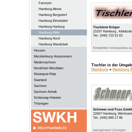
Farmsen
Hamburg Altona
Hamburg Bergedorf
Hamburg Eimsbüttel
Hamburg Harburg
Tischlerei Kröger
21037
Hamburg
, Kiebitzd
Hamburg Mitte
Tel.:
(040) 723 51 63
Hamburg Nord
Hamburg Wandsbek
Kompletter Innenausbau au
Hessen
Mecklenburg-Vorpommern
Niedersachsen
Tischler in der Umge
Nordrhein-Westfalen
Hamburg
»
Hamburg M
Rheinland-Pfalz
Saarland
Sachsen
Sachsen-Anhalt
Schleswig-Holstein
Thüringen
Schmeer und Fuss Gmb
22607
Hamburg
, Wichman
Tel.:
(040) 890 17 86
passgenaue Lösungen