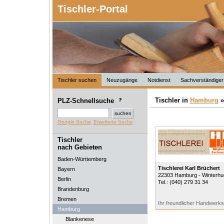
Tischler-Portal
Tischler suchen
Neuzugänge
Notdienst
Sachverständiger
Tischler in
Hamburg
PLZ-Schnellsuche
Google Suche
Erweiterte Suche
Tischler
nach Gebieten
Baden-Württemberg
Tischlerei Karl Brüchert
Bayern
22303
Hamburg - Winterhu
Berlin
Tel.:
(040) 279 31 34
Brandenburg
Bremen
Ihr freundlicher Handwerks
Hamburg
Blankenese