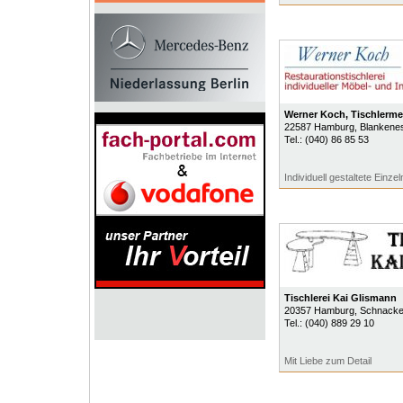
Werner Koch, Tischlerme
22587
Hamburg
, Blankene
Tel.:
(040) 86 85 53
Individuell gestaltete Einze
Tischlerei Kai Glismann
20357
Hamburg
, Schnacke
Tel.:
(040) 889 29 10
Mit Liebe zum Detail