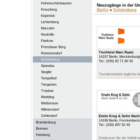
Hohenschönhausen
Neuzugänge in der U
Kreuzberg
Berlin
»
Schöneberg
Köpenick
Lichtenberg
Marzahn
Neukölln
Pankow
Prenzlauer Berg
Tischlerei Marc Raatz
Reinickendorf
14197
Berlin
, Mecklenburg
Schöneberg
Tel.:
(030) 82 71 90 30
Spandau
Steglitz
Tischlerarbeiten jeglicher Ar
Tempelhof
Tiergarten
Treptow
Wedding
Weißensee
Wilmersdorf
Zehlendorf
Erwin Krug & Sohn Nac
14199
Berlin
, Forckenbeck
Brandenburg
Tel.:
(030) 897 92 40
Bremen
Hamburg
Entdecken Sie die Vielfalt