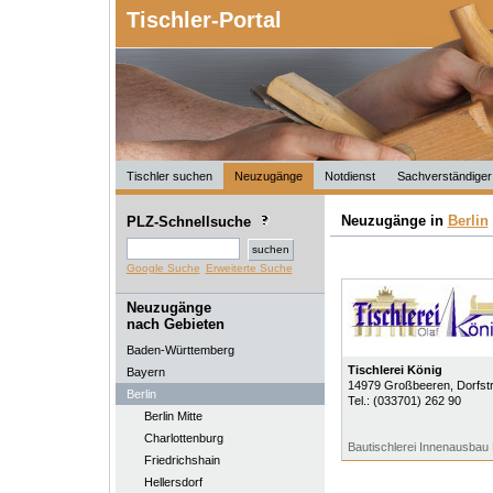
Tischler-Portal
Tischler suchen
Neuzugänge
Notdienst
Sachverständiger
Neuzugänge in
Berlin
PLZ-Schnellsuche
Google Suche
Erweiterte Suche
Neuzugänge
nach Gebieten
Baden-Württemberg
Tischlerei König
Bayern
14979
Großbeeren
, Dorfstr
Berlin
Tel.:
(033701) 262 90
Berlin Mitte
Charlottenburg
Bautischlerei Innenausbau
Friedrichshain
Hellersdorf