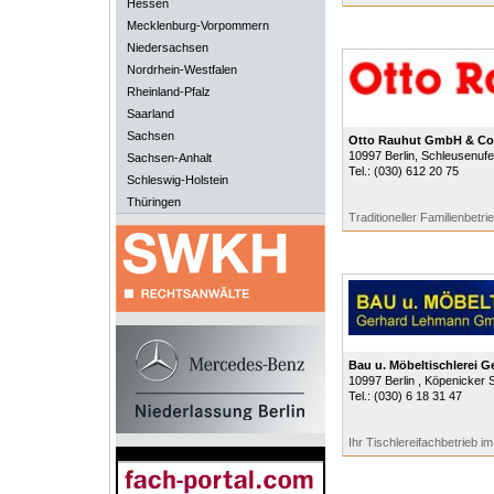
Hessen
Mecklenburg-Vorpommern
Niedersachsen
Nordrhein-Westfalen
Rheinland-Pfalz
Saarland
Sachsen
Otto Rauhut GmbH & Co
10997
Berlin
, Schleusenufe
Sachsen-Anhalt
Tel.:
(030) 612 20 75
Schleswig-Holstein
Thüringen
Traditioneller Familienbetri
Bau u. Möbeltischlerei
10997
Berlin
, Köpenicker 
Tel.:
(030) 6 18 31 47
Ihr Tischlereifachbetrieb i