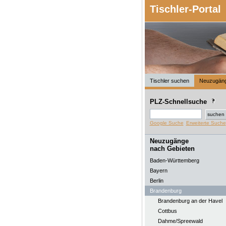
Tischler-Portal
Tischler suchen
Neuzugän
PLZ-Schnellsuche
Google Suche
Erweiterte Suche
Neuzugänge
nach Gebieten
Baden-Württemberg
Bayern
Berlin
Brandenburg
Brandenburg an der Havel
Cottbus
Dahme/Spreewald