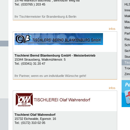
15748
Märkisch Buchholz
, Birkholzer Weg 8a
Tel.:
(033765 ) 203 45
HLS
Inn
Mal
Ihr Tischlermeister für Brandenburg & Berlin
Mau
Meta
infos
Park
Rau
Sch
Sich
Tischlerei Bernd Blankenburg GmbH - Meisterbetrieb
Stu
15344
Strausberg
, Walkmühlenstr. 5
Tisc
Tel.:
(03341) 31 20 47
Tro
Zim
Ihr Partner, wenn es um individuelle Wünsche geht!
infos
Tischlerei Olaf Wahrendorf
15732
Eichwalde
, Egonstr. 16
Tel.:
(0172) 310 02 05