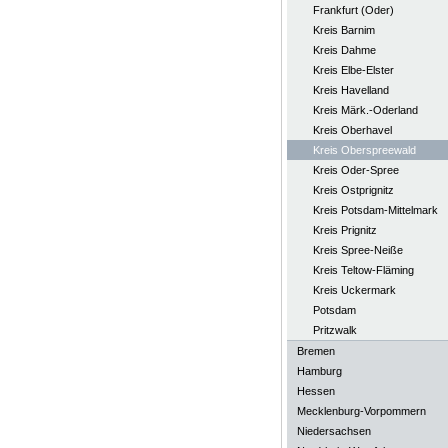
Frankfurt (Oder)
Kreis Barnim
Kreis Dahme
Kreis Elbe-Elster
Kreis Havelland
Kreis Märk.-Oderland
Kreis Oberhavel
Kreis Oberspreewald
Kreis Oder-Spree
Kreis Ostprignitz
Kreis Potsdam-Mittelmark
Kreis Prignitz
Kreis Spree-Neiße
Kreis Teltow-Fläming
Kreis Uckermark
Potsdam
Pritzwalk
Bremen
Hamburg
Hessen
Mecklenburg-Vorpommern
Niedersachsen