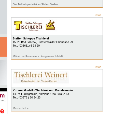
Der Möbelspezialist im Süden Berlins
infos
Steffen Schoppe Tischlerei
15526
Bad Saarow
, Fürstenwalder Chaussee 29
Tel.:
(033631) 5 93 20
Möbel und Inneneinrichtungen nach Maß
infos
Kutzner GmbH - Tischlerei und Bauelemente
14974
Ludwigsfelde
, Nikolaus-Otto-Straße 13
Tel.:
(03378 ) 80 34 23
Meisterbetrieb