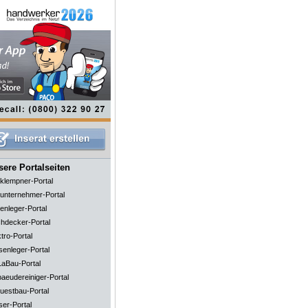
ere Portalseiten
klempner-Portal
unternehmer-Portal
enleger-Portal
hdecker-Portal
tro-Portal
senleger-Portal
aBau-Portal
aeudereiniger-Portal
uestbau-Portal
ser-Portal