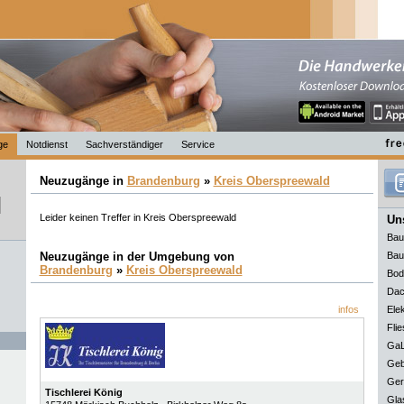
ge
Notdienst
Sachverständiger
Service
Neuzugänge in
Brandenburg
»
Kreis Oberspreewald
Leider keinen Treffer in Kreis Oberspreewald
Uns
Bau
Neuzugänge in der Umgebung von
Bau
Brandenburg
»
Kreis Oberspreewald
Bod
Dac
infos
Elek
Flie
GaL
Geb
Ger
Tischlerei König
Gla