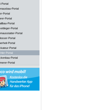
-Portal
enausbau-Portal
er-Portal
rer-Portal
llbau-Portal
ettleger-Portal
mausstatter-Portal
losser-Portal
erheit-Portal
ckateur-Portal
hler-Portal
ckenbau-Portal
merer-Portal