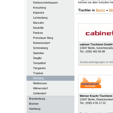
können sie aber trotzdem he
Hohenschönhausen
Kreuzberg
Tischler in
Berlin
»
We
Köpenick
Lichtenberg
Marzahn
Neukölln
Pankow
Prenzlauer Berg
Reinickendorf
cabinet Tischlerei GmbH
Schöneberg
13347
Berlin
, Gerichtstraß
Tel.:
(030) 462 66 88
Spandau
Steglitz
Sonderanfertigungen in Ho
Tempelhof
Tiergarten
Treptow
Wedding
Weißensee
Wilmersdorf
Zehlendorf
Werner Kracht Tischlerei
Brandenburg
13347
Berlin
, Reinickendorf
Tel.:
(030) 4 55 17 22
Bremen
Hamburg