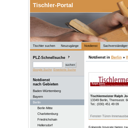
Tischler-Portal
Tischler suchen
Neuzugänge
Notdienst
Sachverständiger
Notdienst in
Berlin
»
PLZ-Schnellsuche
Google Suche
Erweiterte Suche
Notdienst
nach Gebieten
Baden-Württemberg
Tischlermeister Ralph Jo
Bayern
13349
Berlin
, Themsestr. 6
Berlin
Tel.:
(030) 451 49 09
Berlin Mitte
Charlottenburg
Fenster-Türen-Innenausb
Friedrichshain
Hellersdorf
Folgende Inserate bieten zwa