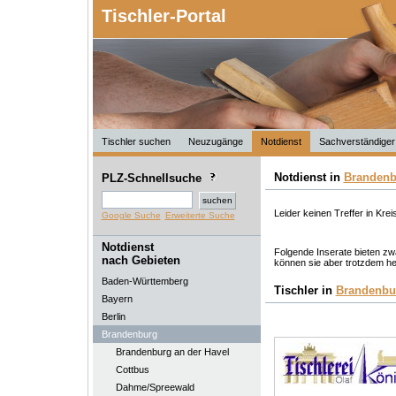
Tischler-Portal
Tischler suchen
Neuzugänge
Notdienst
Sachverständiger
Notdienst in
Brandenb
PLZ-Schnellsuche
Leider keinen Treffer in Krei
Google Suche
Erweiterte Suche
Notdienst
Folgende Inserate bieten zwa
nach Gebieten
können sie aber trotzdem he
Baden-Württemberg
Tischler in
Brandenbu
Bayern
Berlin
Brandenburg
Brandenburg an der Havel
Cottbus
Dahme/Spreewald