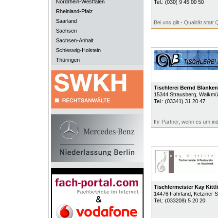
Nordrhein-Westfalen
Tel.:
(030) 9 45 00 50
Rheinland-Pfalz
Saarland
Bei uns gilt - Qualität statt 
Sachsen
Sachsen-Anhalt
Schleswig-Holstein
Thüringen
Tischlerei Bernd Blanke
15344
Strausberg
, Walkmüh
Tel.:
(03341) 31 20 47
Ihr Partner, wenn es um in
Tischlermeister Kay Kittli
14476
Fahrland
, Ketziner S
Tel.:
(033208) 5 20 20