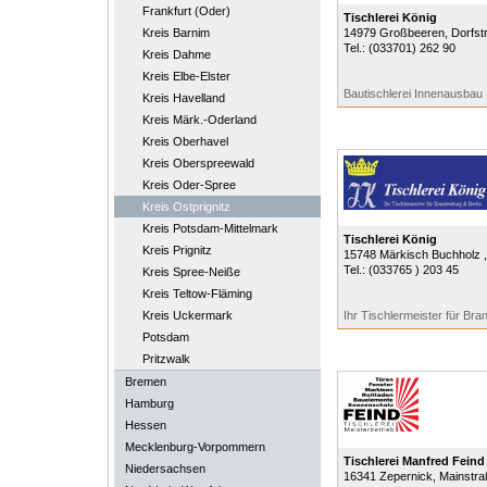
Frankfurt (Oder)
Tischlerei König
Kreis Barnim
14979
Großbeeren
, Dorfstr
Tel.:
(033701) 262 90
Kreis Dahme
Kreis Elbe-Elster
Bautischlerei Innenausbau
Kreis Havelland
Kreis Märk.-Oderland
Kreis Oberhavel
Kreis Oberspreewald
Kreis Oder-Spree
Kreis Ostprignitz
Kreis Potsdam-Mittelmark
Tischlerei König
Kreis Prignitz
15748
Märkisch Buchholz
Tel.:
(033765 ) 203 45
Kreis Spree-Neiße
Kreis Teltow-Fläming
Kreis Uckermark
Ihr Tischlermeister für Bra
Potsdam
Pritzwalk
Bremen
Hamburg
Hessen
Mecklenburg-Vorpommern
Tischlerei Manfred Feind
Niedersachsen
16341
Zepernick
, Mainstr