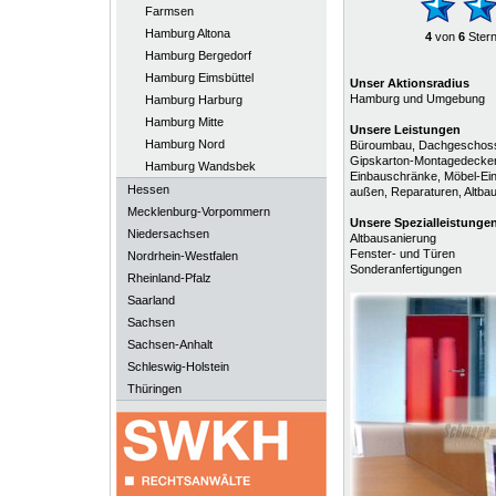
Farmsen
Hamburg Altona
4
von
6
Ster
Hamburg Bergedorf
Hamburg Eimsbüttel
Unser Aktionsradius
Hamburg und Umgebung
Hamburg Harburg
Hamburg Mitte
Unsere Leistungen
Hamburg Nord
Büroumbau, Dachgeschoss
Gipskarton-Montagedecken,
Hamburg Wandsbek
Einbauschränke, Möbel-Einz
Hessen
außen, Reparaturen, Altbau
Mecklenburg-Vorpommern
Unsere
Spezialleistunge
Niedersachsen
Altbausanierung
Fenster- und Türen
Nordrhein-Westfalen
Sonderanfertigungen
Rheinland-Pfalz
Saarland
Sachsen
Sachsen-Anhalt
Schleswig-Holstein
Thüringen