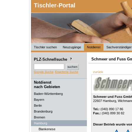
Tischler-Portal
Tischler suchen
Neuzugänge
Notdienst
Sachverständiger
Schmeer und Fuss G
PLZ-Schnellsuche
Google Suche
Erweiterte Suche
zurück
Notdienst
nach Gebieten
Baden-Württemberg
Schmeer und Fuss Gmb
Bayern
22607
Hamburg
, Wichman
Berlin
Tel.:
(040) 890 17 86
Brandenburg
Fax.:
(040) 899 30 82
Bremen
Hamburg
Dieser Betrieb wurde vo
Blankenese