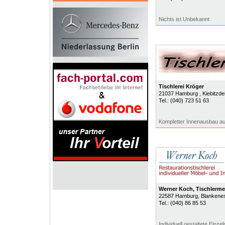
Nichts ist Unbekannt
Tischlerei Kröger
21037
Hamburg
, Kiebitzd
Tel.:
(040) 723 51 63
Kompletter Innenausbau au
Werner Koch, Tischlerme
22587
Hamburg
, Blankene
Tel.:
(040) 86 85 53
Individuell gestaltete Einze