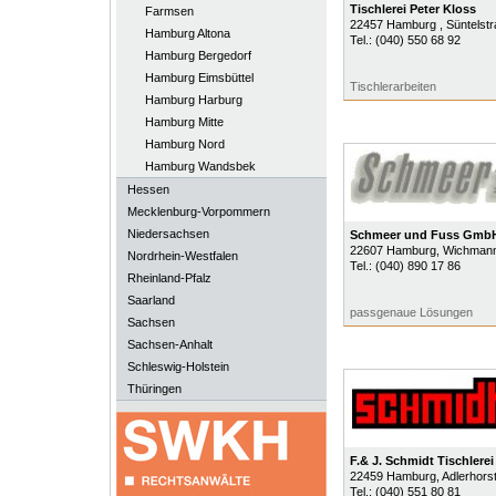
Tischlerei Peter Kloss
Farmsen
22457
Hamburg
, Süntelst
Hamburg Altona
Tel.:
(040) 550 68 92
Hamburg Bergedorf
Hamburg Eimsbüttel
Tischlerarbeiten
Hamburg Harburg
Hamburg Mitte
Hamburg Nord
Hamburg Wandsbek
Hessen
Mecklenburg-Vorpommern
Niedersachsen
Schmeer und Fuss Gmb
22607
Hamburg
, Wichman
Nordrhein-Westfalen
Tel.:
(040) 890 17 86
Rheinland-Pfalz
Saarland
passgenaue Lösungen
Sachsen
Sachsen-Anhalt
Schleswig-Holstein
Thüringen
F.& J. Schmidt Tischlerei
22459
Hamburg
, Adlerhors
Tel.:
(040) 551 80 81