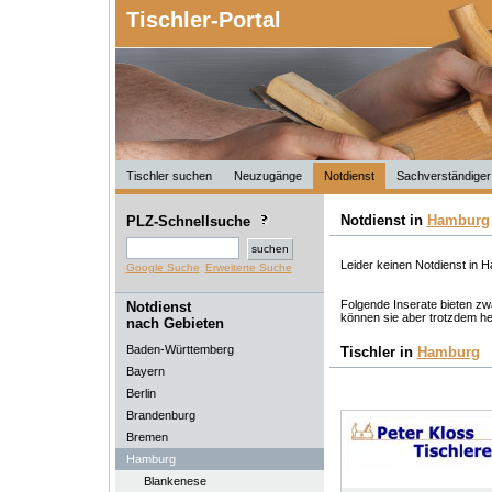
Tischler-Portal
Tischler suchen
Neuzugänge
Notdienst
Sachverständiger
Notdienst in
Hamburg
PLZ-Schnellsuche
Leider keinen Notdienst in 
Google Suche
Erweiterte Suche
Folgende Inserate bieten zwa
Notdienst
können sie aber trotzdem he
nach Gebieten
Baden-Württemberg
Tischler in
Hamburg
Bayern
Berlin
Brandenburg
Bremen
Hamburg
Blankenese