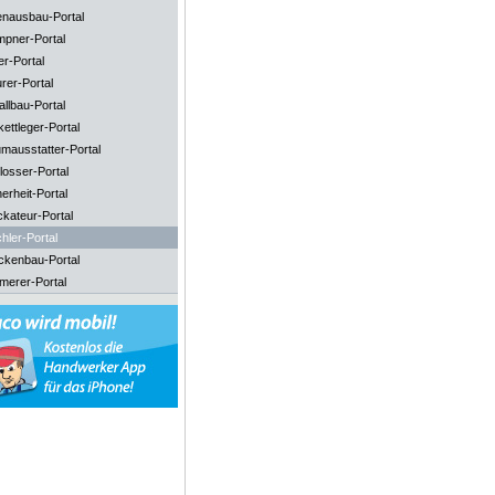
enausbau-Portal
mpner-Portal
er-Portal
rer-Portal
llbau-Portal
ettleger-Portal
mausstatter-Portal
losser-Portal
erheit-Portal
ckateur-Portal
hler-Portal
ckenbau-Portal
merer-Portal