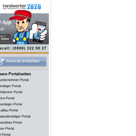
ere Portalseiten
unternehmer-Portal
enleger-Portal
hdecker-Portal
tro-Portal
senleger-Portal
aBau-Portal
aeudereiniger-Portal
uestbau-Portal
ser-Portal
-Portal