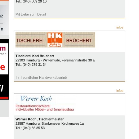
Tel.:
(040) 889 29 10
Mit Liebe zum Detail
infos
Tischlerei Karl Brüchert
22303
Hamburg - Winterhude
, Forsmannstraße 30 a
Tel.:
(040) 279 31 34
Ihr freundlicher Handwerksbetrieb
infos
Werner Koch, Tischlermeister
22587
Hamburg
, Blankeneser Kirchenweg 1a
Tel.:
(040) 86 85 53