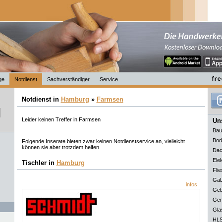
ge
Notdienst
Sachverständiger
Service
Notdienst in
Hamburg
»
Farmsen
Leider keinen Treffer in Farmsen
Uns
Bau
Bod
Folgende Inserate bieten zwar keinen Notdienstservice an, vielleicht
können sie aber trotzdem helfen.
Dac
Elek
Tischler in
Hamburg
Flie
GaL
infos
Geb
Ger
Gla
HLS