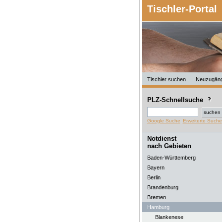
Tischler-Portal
Tischler suchen
Neuzugän
PLZ-Schnellsuche
Google Suche
Erweiterte Suche
Notdienst
nach Gebieten
Baden-Württemberg
Bayern
Berlin
Brandenburg
Bremen
Hamburg
Blankenese