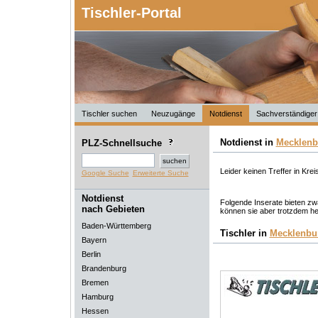
Tischler-Portal
Tischler suchen
Neuzugänge
Notdienst
Sachverständiger
Notdienst in
Mecklen
PLZ-Schnellsuche
Leider keinen Treffer in Krei
Google Suche
Erweiterte Suche
Notdienst
Folgende Inserate bieten zwa
nach Gebieten
können sie aber trotzdem he
Baden-Württemberg
Tischler in
Mecklenbu
Bayern
Berlin
Brandenburg
Bremen
Hamburg
Hessen