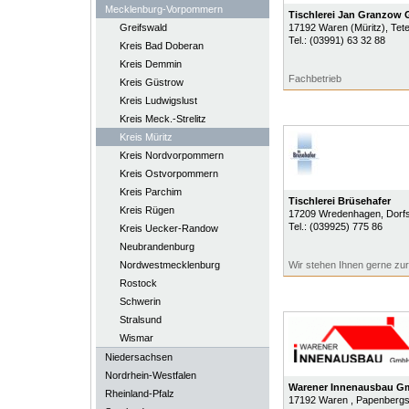
Mecklenburg-Vorpommern
Tischlerei Jan Granzow
Greifswald
17192
Waren (Müritz)
, Tet
Tel.:
(03991) 63 32 88
Kreis Bad Doberan
Kreis Demmin
Fachbetrieb
Kreis Güstrow
Kreis Ludwigslust
Kreis Meck.-Strelitz
Kreis Müritz
Kreis Nordvorpommern
Kreis Ostvorpommern
Kreis Parchim
Tischlerei Brüsehafer
Kreis Rügen
17209
Wredenhagen
, Dorf
Tel.:
(039925) 775 86
Kreis Uecker-Randow
Neubrandenburg
Nordwestmecklenburg
Wir stehen Ihnen gerne zu
Rostock
Schwerin
Stralsund
Wismar
Niedersachsen
Nordrhein-Westfalen
Warener Innenausbau 
Rheinland-Pfalz
17192
Waren
, Papenbergst