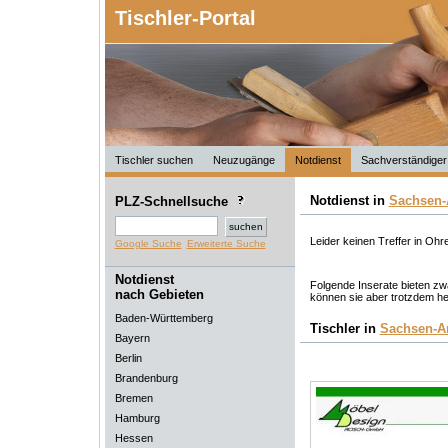
Tischler-Portal
Tischler suchen
Neuzugänge
Notdienst
Sachverständiger
Notdienst in
Sachsen-
PLZ-Schnellsuche
Leider keinen Treffer in Ohr
Google Suche
Erweiterte Suche
Notdienst
Folgende Inserate bieten zwa
nach Gebieten
können sie aber trotzdem he
Baden-Württemberg
Tischler in
Sachsen-A
Bayern
Berlin
Brandenburg
Bremen
Hamburg
Hessen