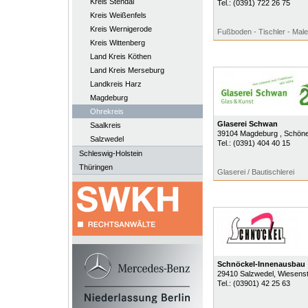
Kreis Stendal
Tel.:
(0391) 722 26 75
Kreis Weißenfels
Kreis Wernigerode
Fußboden - Tischler - Male
Kreis Wittenberg
Land Kreis Köthen
Land Kreis Merseburg
Landkreis Harz
Magdeburg
Ohrekreis
Glaserei Schwan
Saalkreis
39104
Magdeburg
, Schön
Salzwedel
Tel.:
(0391) 404 40 15
Schleswig-Holstein
Thüringen
Glaserei / Bautischlerei
Schnöckel-Innenausbau
29410
Salzwedel
, Wiesens
Tel.:
(03901) 42 25 63