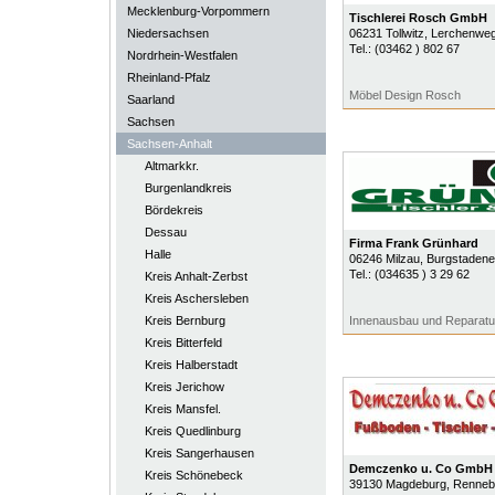
Mecklenburg-Vorpommern
Tischlerei Rosch GmbH
Niedersachsen
06231
Tollwitz
, Lerchenwe
Tel.:
(03462 ) 802 67
Nordrhein-Westfalen
Rheinland-Pfalz
Möbel Design Rosch
Saarland
Sachsen
Sachsen-Anhalt
Altmarkkr.
Burgenlandkreis
Bördekreis
Dessau
Firma Frank Grünhard
Halle
06246
Milzau
, Burgstadene
Tel.:
(034635 ) 3 29 62
Kreis Anhalt-Zerbst
Kreis Aschersleben
Kreis Bernburg
Innenausbau und Reparatu
Kreis Bitterfeld
Kreis Halberstadt
Kreis Jerichow
Kreis Mansfel.
Kreis Quedlinburg
Kreis Sangerhausen
Demczenko u. Co GmbH
Kreis Schönebeck
39130
Magdeburg
, Renneb