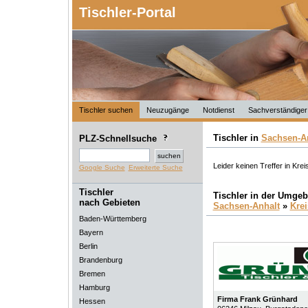
Tischler-Portal
Tischler suchen
Neuzugänge
Notdienst
Sachverständiger
Tischler in
Sachsen-A
PLZ-Schnellsuche
Leider keinen Treffer in Kre
Google Suche
Erweiterte Suche
Tischler
Tischler in der Umge
nach Gebieten
Sachsen-Anhalt
»
Kre
Baden-Württemberg
Bayern
Berlin
Brandenburg
Bremen
Hamburg
Firma Frank Grünhard
Hessen