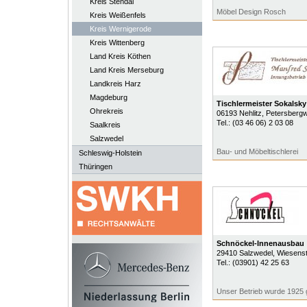
Kreis Stendal
Möbel Design Rosch
Kreis Weißenfels
Kreis Wernigerode
Kreis Wittenberg
Land Kreis Köthen
Land Kreis Merseburg
Landkreis Harz
Magdeburg
Tischlermeister Sokalsky
Ohrekreis
06193
Nehlitz
, Petersberg
Tel.:
(03 46 06) 2 03 08
Saalkreis
Salzwedel
Bau- und Möbeltischlerei
Schleswig-Holstein
Thüringen
Schnöckel-Innenausbau
29410
Salzwedel
, Wiesens
Tel.:
(03901) 42 25 63
Unser Betrieb wurde 1925 