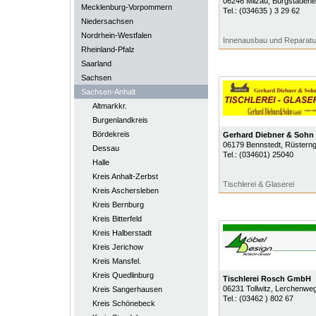
06246
Milzau
, Burgstadene
Mecklenburg-Vorpommern
Tel.:
(034635 ) 3 29 62
Niedersachsen
Nordrhein-Westfalen
Innenausbau und Reparatu
Rheinland-Pfalz
Saarland
Sachsen
Sachsen-Anhalt
Altmarkkr.
Burgenlandkreis
Bördekreis
Gerhard Diebner & Soh
06179
Bennstedt
, Rüstern
Dessau
Tel.:
(034601) 25040
Halle
Kreis Anhalt-Zerbst
Tischlerei & Glaserei
Kreis Aschersleben
Kreis Bernburg
Kreis Bitterfeld
Kreis Halberstadt
Kreis Jerichow
Kreis Mansfel.
Kreis Quedlinburg
Tischlerei Rosch GmbH
06231
Tollwitz
, Lerchenwe
Kreis Sangerhausen
Tel.:
(03462 ) 802 67
Kreis Schönebeck