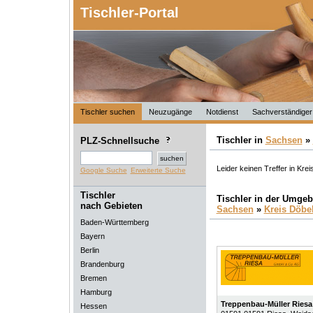
Tischler-Portal
Tischler suchen
Neuzugänge
Notdienst
Sachverständiger
Tischler in
Sachsen
»
PLZ-Schnellsuche
Leider keinen Treffer in Kre
Google Suche
Erweiterte Suche
Tischler
Tischler in der Umge
nach Gebieten
Sachsen
»
Kreis Döbe
Baden-Württemberg
Bayern
Berlin
Brandenburg
Bremen
Hamburg
Treppenbau-Müller Ries
Hessen