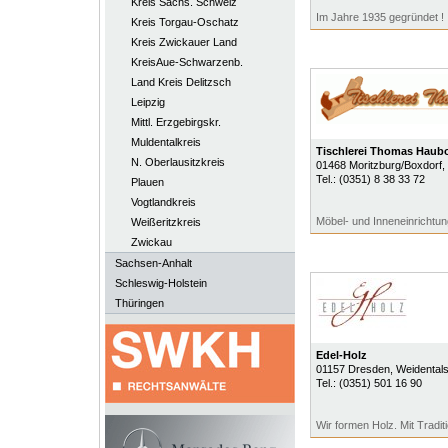
Kreis Sächs. Schweiz
Im Jahre 1935 gegründet !
Kreis Torgau-Oschatz
Kreis Zwickauer Land
KreisAue-Schwarzenb.
Land Kreis Delitzsch
Leipzig
Mittl. Erzgebirgskr.
Muldentalkreis
Tischlerei Thomas Haub
N. Oberlausitzkreis
01468
Moritzburg/Boxdorf
,
Tel.:
(0351) 8 38 33 72
Plauen
Vogtlandkreis
Möbel- und Inneneinrichtu
Weißeritzkreis
Zwickau
Sachsen-Anhalt
Schleswig-Holstein
Thüringen
Edel-Holz
01157
Dresden
, Weidental
Tel.:
(0351) 501 16 90
Wir formen Holz. Mit Tradit