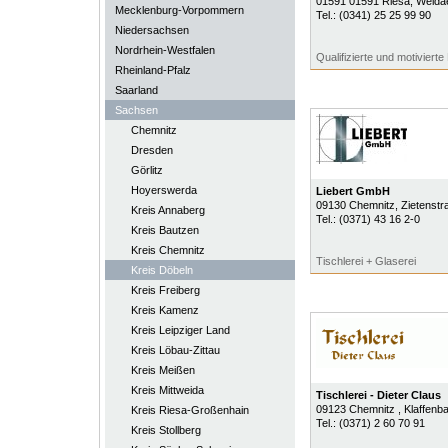
01591
01591 Riesa
, Weidae
Mecklenburg-Vorpommern
Tel.:
(0341) 25 25 99 90
Niedersachsen
Nordrhein-Westfalen
Qualifizierte und motivierte 
Rheinland-Pfalz
Saarland
Sachsen
Chemnitz
Dresden
Görlitz
Hoyerswerda
Liebert GmbH
09130
Chemnitz
, Zietenst
Kreis Annaberg
Tel.:
(0371) 43 16 2-0
Kreis Bautzen
Kreis Chemnitz
Tischlerei + Glaserei
Kreis Döbeln
Kreis Freiberg
Kreis Kamenz
Kreis Leipziger Land
Kreis Löbau-Zittau
Kreis Meißen
Kreis Mittweida
Tischlerei - Dieter Claus
09123
Chemnitz
, Klaffen
Kreis Riesa-Großenhain
Tel.:
(0371) 2 60 70 91
Kreis Stollberg