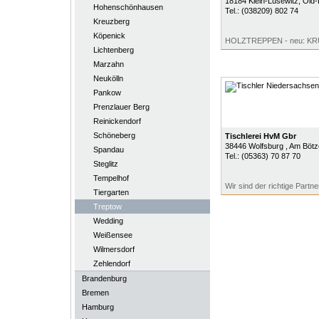
18184
Klein-Lüsewitz
, Old
Hohenschönhausen
Tel.:
(038209) 802 74
Kreuzberg
Köpenick
HOLZTREPPEN - neu: 
Lichtenberg
Marzahn
Neukölln
Pankow
Prenzlauer Berg
Reinickendorf
Schöneberg
Tischlerei HvM Gbr
38446
Wolfsburg
, Am Bötz
Spandau
Tel.:
(05363) 70 87 70
Steglitz
Tempelhof
Wir sind der richtige Partner
Tiergarten
Treptow
Wedding
Weißensee
Wilmersdorf
Zehlendorf
Brandenburg
Bremen
Hamburg