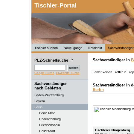
Tischler-Portal
Tischler suchen
Neuzugänge
Notdienst
Sachverständiger
Sachverständiger in
B
PLZ-Schnellsuche
Leider keinen Treffer in Tre
Google Suche
Erweiterte Suche
Sachverständiger
Sachverständiger in 
nach Gebieten
Berlin
Baden-Württemberg
Bayern
Berlin
Berlin Mitte
Charlottenburg
Friedrichshain
Tischlerei Klingenberg
Hellersdorf