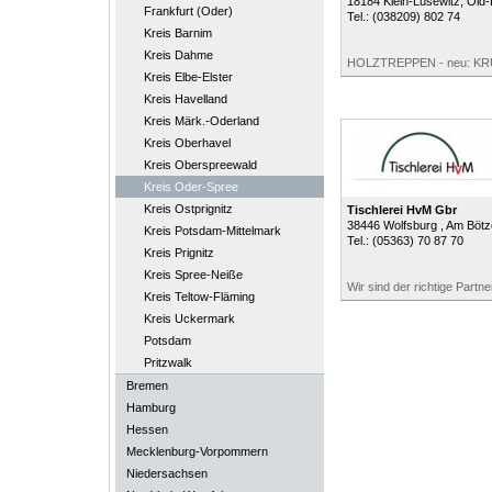
18184
Klein-Lüsewitz
, Old
Frankfurt (Oder)
Tel.:
(038209) 802 74
Kreis Barnim
Kreis Dahme
HOLZTREPPEN - neu: 
Kreis Elbe-Elster
Kreis Havelland
Kreis Märk.-Oderland
Kreis Oberhavel
Kreis Oberspreewald
Kreis Oder-Spree
Kreis Ostprignitz
Tischlerei HvM Gbr
38446
Wolfsburg
, Am Bötz
Kreis Potsdam-Mittelmark
Tel.:
(05363) 70 87 70
Kreis Prignitz
Kreis Spree-Neiße
Wir sind der richtige Partner
Kreis Teltow-Fläming
Kreis Uckermark
Potsdam
Pritzwalk
Bremen
Hamburg
Hessen
Mecklenburg-Vorpommern
Niedersachsen