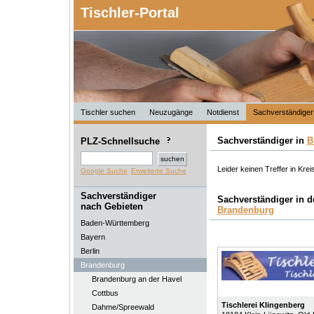
Tischler-Portal
Tischler suchen
Neuzugänge
Notdienst
Sachverständiger
Sachverständiger in
B
PLZ-Schnellsuche
Leider keinen Treffer in Kre
Google Suche
Erweiterte Suche
Sachverständiger
Sachverständiger in 
nach Gebieten
Brandenburg
Baden-Württemberg
Bayern
Berlin
Brandenburg
Brandenburg an der Havel
Cottbus
Tischlerei Klingenberg
Dahme/Spreewald