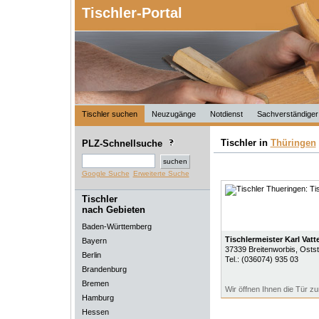
Tischler-Portal
Tischler suchen
Neuzugänge
Notdienst
Sachverständiger
Tischler in
Thüringen
PLZ-Schnellsuche
Google Suche
Erweiterte Suche
Tischler
nach Gebieten
Baden-Württemberg
Tischlermeister Karl Vatt
Bayern
37339
Breitenworbis
, Osts
Berlin
Tel.:
(036074) 935 03
Brandenburg
Bremen
Wir öffnen Ihnen die Tür z
Hamburg
Hessen