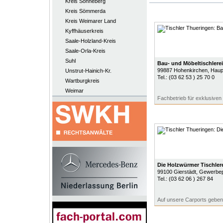
Kreis Sonneberg
Kreis Sömmerda
Kreis Weimarer Land
Kyffhäuserkreis
Saale-Holzland-Kreis
Saale-Orla-Kreis
Suhl
Bau- und Möbeltischlere
99887
Hohenkirchen
, Haup
Unstrut-Hainich-Kr.
Tel.:
(03 62 53 ) 25 70 0
Wartburgkreis
Weimar
Fachbetrieb für exklusive
Die Holzwürmer Tischle
99100
Gierstädt
, Gewerbe
Tel.:
(03 62 06 ) 267 84
Auf unsere Carports geben 