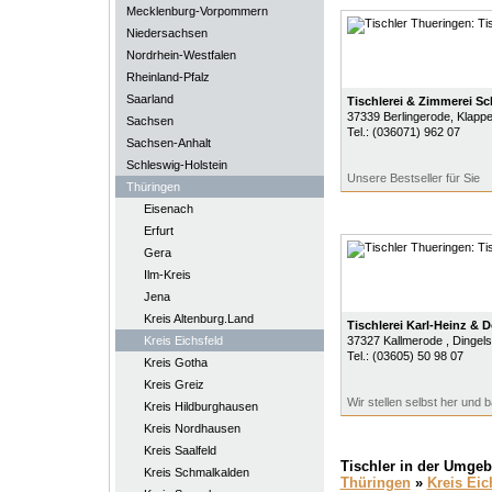
Mecklenburg-Vorpommern
Niedersachsen
Nordrhein-Westfalen
Rheinland-Pfalz
Saarland
Tischlerei & Zimmerei Sc
37339
Berlingerode
, Klapp
Sachsen
Tel.:
(036071) 962 07
Sachsen-Anhalt
Schleswig-Holstein
Unsere Bestseller für Sie
Thüringen
Eisenach
Erfurt
Gera
Ilm-Kreis
Jena
Kreis Altenburg.Land
Tischlerei Karl-Heinz &
Kreis Eichsfeld
37327
Kallmerode
, Dingels
Tel.:
(03605) 50 98 07
Kreis Gotha
Kreis Greiz
Wir stellen selbst her und b
Kreis Hildburghausen
Kreis Nordhausen
Kreis Saalfeld
Tischler in der Umge
Kreis Schmalkalden
Thüringen
»
Kreis Eic