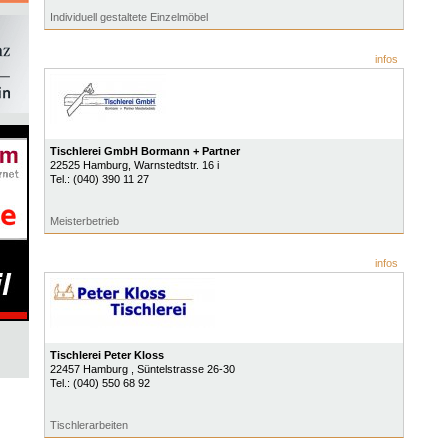
Individuell gestaltete Einzelmöbel
infos
Tischlerei GmbH Bormann + Partner
22525
Hamburg
, Warnstedtstr. 16 i
Tel.:
(040) 390 11 27
Meisterbetrieb
infos
Tischlerei Peter Kloss
22457
Hamburg
, Süntelstrasse 26-30
Tel.:
(040) 550 68 92
Tischlerarbeiten