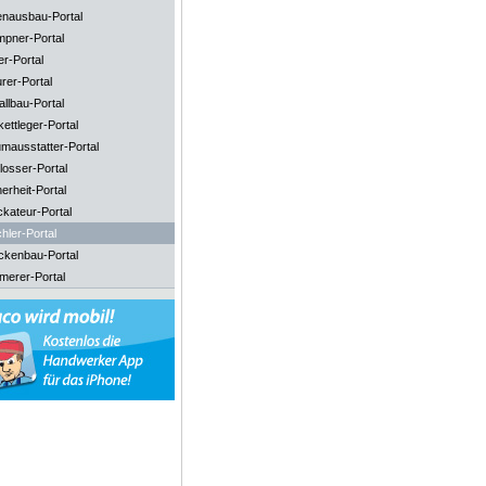
enausbau-Portal
mpner-Portal
er-Portal
rer-Portal
llbau-Portal
ettleger-Portal
mausstatter-Portal
losser-Portal
erheit-Portal
ckateur-Portal
hler-Portal
ckenbau-Portal
merer-Portal