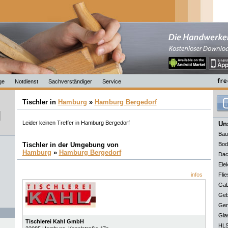
ge
Notdienst
Sachverständiger
Service
Tischler in
Hamburg
»
Hamburg Bergedorf
Leider keinen Treffer in Hamburg Bergedorf
Uns
Bau
Tischler in der Umgebung von
Bod
Hamburg
»
Hamburg Bergedorf
Dac
Elek
infos
Flie
GaL
Geb
Ger
Gla
Tischlerei Kahl GmbH
HLS