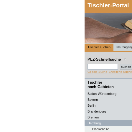
Tischler-Portal
Tischler suchen
Neuzugän
PLZ-Schnellsuche
Google Suche
Erweiterte Suche
Tischler
nach Gebieten
Baden-Württemberg
Bayern
Berlin
Brandenburg
Bremen
Hamburg
Blankenese