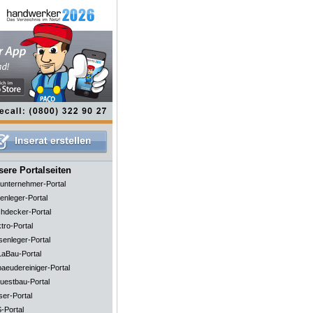
ere Portalseiten
unternehmer-Portal
enleger-Portal
hdecker-Portal
tro-Portal
senleger-Portal
aBau-Portal
aeudereiniger-Portal
uestbau-Portal
ser-Portal
-Portal