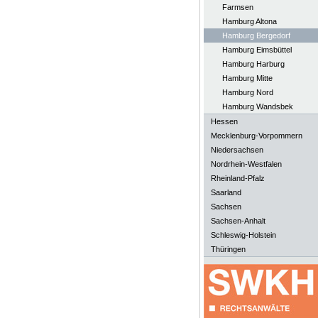
Farmsen
Hamburg Altona
Hamburg Bergedorf
Hamburg Eimsbüttel
Hamburg Harburg
Hamburg Mitte
Hamburg Nord
Hamburg Wandsbek
Hessen
Mecklenburg-Vorpommern
Niedersachsen
Nordrhein-Westfalen
Rheinland-Pfalz
Saarland
Sachsen
Sachsen-Anhalt
Schleswig-Holstein
Thüringen