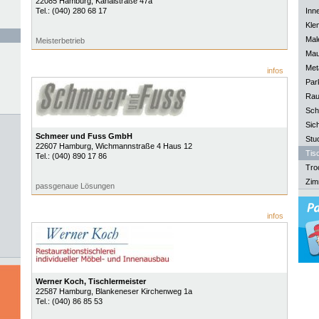
22085
Hamburg
, Kanalstraße 47a
Tel.:
(040) 280 68 17
Inn
Kle
Mal
Meisterbetrieb
Mau
Meta
infos
Park
Rau
Sch
Sich
Schmeer und Fuss GmbH
Stu
22607
Hamburg
, Wichmannstraße 4 Haus 12
Tisc
Tel.:
(040) 890 17 86
Tro
Zim
passgenaue Lösungen
infos
Werner Koch, Tischlermeister
22587
Hamburg
, Blankeneser Kirchenweg 1a
Tel.:
(040) 86 85 53